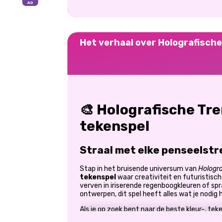
Het verhaal over Holografisch
🎨 Holografische Tre
tekenspel
Straal met elke penseelstr
Stap in het bruisende universum van
Hologr
tekenspel
waar creativiteit en futuristisch
verven in iriserende regenboogkleuren of spr
ontwerpen, dit spel heeft alles wat je nodig h
Als je op zoek bent naar de beste kleur-, tek
Trends
jouw ultieme canvas.