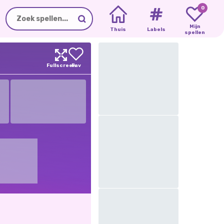
0
Mijn
Thuis
Labels
spellen