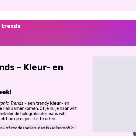
e trends
nds – Kleur- en
eek!
aphic Trends
– een trendy
kleur-
en
e flair samenkomen. Of je nu je haar wilt
ankelende holografische jeans wilt
ebt om je eigen stijl te uiten.
en- of modespellen, dan is
Holographic