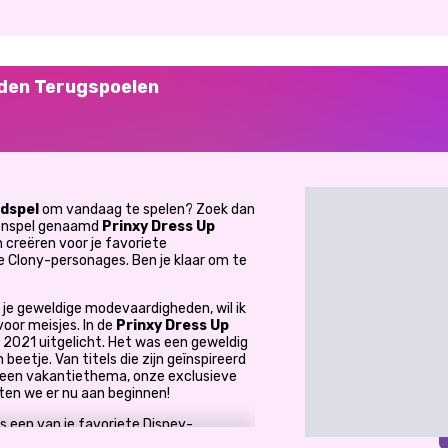
eden Terugspoelen
dspel
om vandaag te spelen? Zoek dan
denspel genaamd
Prinxy Dress Up
 creëren voor je favoriete
e Clony-personages. Ben je klaar om te
je geweldige modevaardigheden, wil ik
voor meisjes. In de
Prinxy Dress Up
 2021 uitgelicht. Het was een geweldig
 beetje. Van titels die zijn geïnspireerd
een vakantiethema, onze exclusieve
aten we er nu aan beginnen!
s een van je favoriete Disney-
 prachtige Belle uit
My Perfect Year