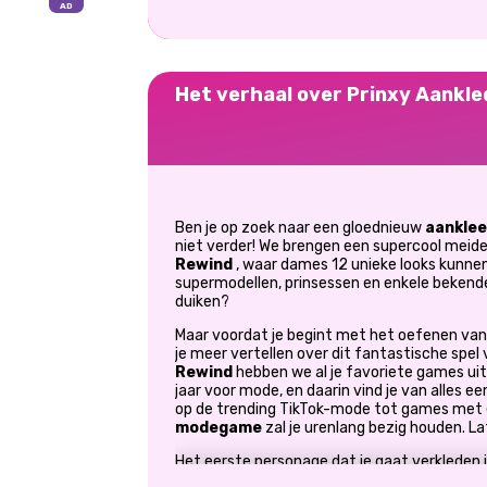
Het verhaal over Prinxy Aankl
Ben je op zoek naar een gloednieuw
aanklee
niet verder! We brengen een supercool mei
Rewind
, waar dames 12 unieke looks kunnen
supermodellen, prinsessen en enkele bekend
duiken?
Maar voordat je begint met het oefenen van 
je meer vertellen over dit fantastische spel 
Rewind
hebben we al je favoriete games uit
jaar voor mode, en daarin vind je van alles een
op de trending TikTok-mode tot games met 
modegame
zal je urenlang bezig houden. L
Het eerste personage dat je gaat verkleden i
prinsessen. Onze verkleedserie begint met de