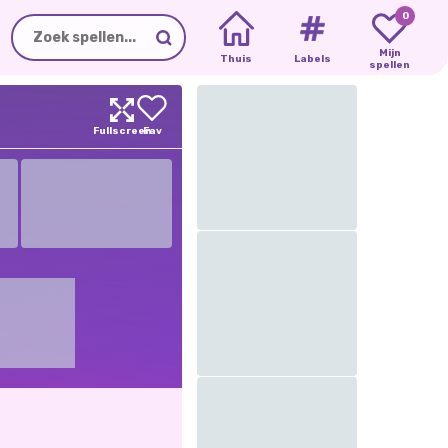
0
Mijn
Thuis
Labels
spellen