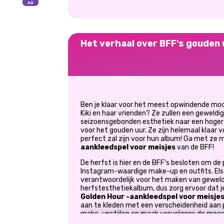
Het verhaal over BFF's gouden 
Ben je klaar voor het meest opwindende m
Kiki en haar vrienden? Ze zullen een geweldi
seizoensgebonden esthetiek naar een hoger n
voor het gouden uur. Ze zijn helemaal klaar 
perfect zal zijn voor hun album! Ga met ze 
aankleedspel
voor meisjes
van de BFF!
De herfst is hier en de BFF's besloten om d
Instagram-waardige make-up en outfits. Elsa, 
verantwoordelijk voor het maken van geweld
herfstesthetiekalbum, dus zorg ervoor dat
Golden Hour
-aankleedspel
voor meisje
aan te kleden met een verscheidenheid aan p
make-upstijlen en maak vervolgens de meest
hebt voor hun album. Ben je klaar om deze 