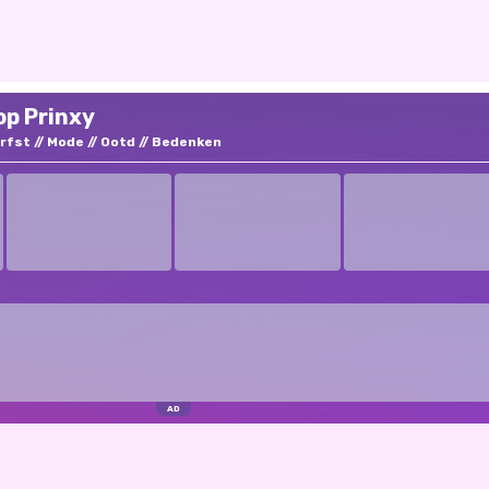
op Prinxy
rfst
Mode
Ootd
Bedenken