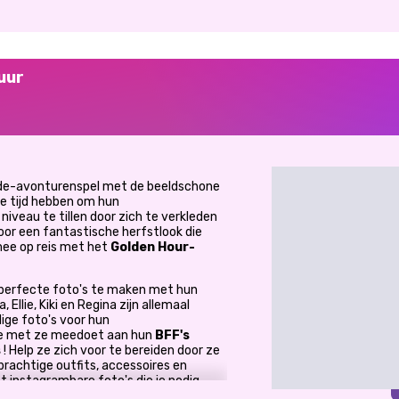
uur
ode-avonturenspel met de beeldschone
ge tijd hebben om hun
iveau te tillen door zich te verkleden
voor een fantastische herfstlook die
mee op reis met het
Golden Hour-
e perfecte foto's te maken met hun
Ellie, Kiki en Regina zijn allemaal
ige foto's voor hun
 je met ze meedoet aan hun
BFF's
s
! Help ze zich voor te bereiden door ze
rachtige outfits, accessoires en
 instagrambare foto's die je nodig
exclusieve mode-uitdaging aan te gaan?