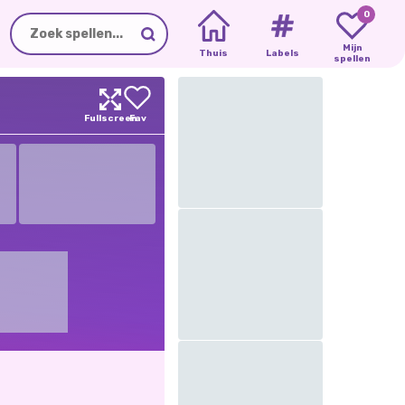
0
Mijn
Thuis
Labels
spellen