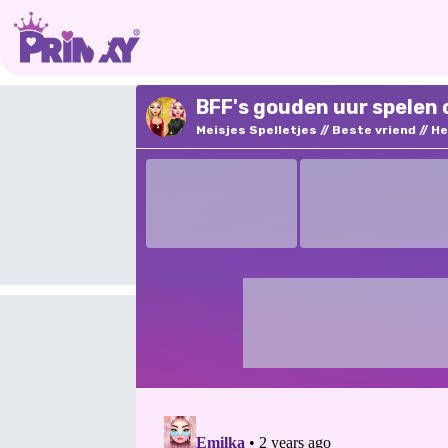
BFF's gouden uur spelen 
Meisjes Spelletjes
Beste vriend
He