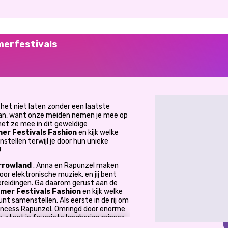
merfestivals
 het niet laten zonder een laatste
aan, want onze meiden nemen je mee op
 met ze mee in dit geweldige
r Festivals Fashion
en kijk welke
stellen terwijl je door hun unieke
!
rrowland
. Anna en Rapunzel maken
voor elektronische muziek, en jij bent
reidingen. Ga daarom gerust aan de
er Festivals Fashion
en kijk welke
t samenstellen. Als eerste in de rij om
incess Rapunzel. Omringd door enorme
, staat je favoriete langharige prinses
inden. Laat haar niet langer wachten en