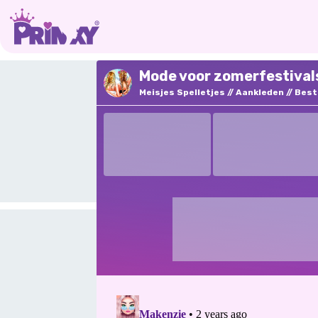
Mode voor zomerfestivals
Meisjes Spelletjes
Aankleden
Best