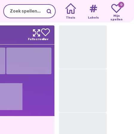
0
Mijn
Thuis
Labels
spellen