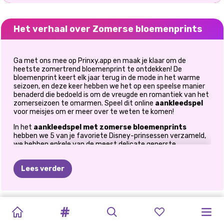
Het verhaal over Zomerse bloemenprints
Ga met ons mee op Prinxy.app en maak je klaar om de
heetste zomertrend bloemenprint te ontdekken! De
bloemenprint keert elk jaar terug in de mode in het warme
seizoen, en deze keer hebben we het op een speelse manier
benaderd die bedoeld is om de vreugde en romantiek van het
zomerseizoen te omarmen. Speel dit online
aankleedspel
voor meisjes om er meer over te weten te komen!
In het
aankleedspel met zomerse bloemenprints
hebben we 5 van je favoriete Disney-prinsessen verzameld,
we hebben enkele van de meest delicate geperste
bloemenpatronen meegenomen en deze op broeken, mini-
jurken, rokken, accessoires en al het andere geplaatst waar
Lees verder
we een bloem op. Wat nog meer? Oh ja, er zijn ook mooie en
kleurrijke bloemen op eenvoudige achtergronden die het
natuurlijke gevoel van dit
modespel met
zomerthema
compleet maken. Zijn jullie dames klaar om een kijkje te
GLAMOUR
STRAWBERELLA
TIKTOK
ZOMERSE
MARINETTE
SUPERHELD
ZOMERSE
ELIZA
EN
PRINSESSEN
BOHO
nemen?
ANNIE
EN
HET
HELE
#STRANDLEVEN
BLOEMENTREN
ESTHETIEK
WINTERVAKANTIE:
VIOLET
VIERING
Druk op de afspeelknop en wees voorbereid om versteld te
BLONDIE
ZOMER
SUMMER
ELIZA
JAAR