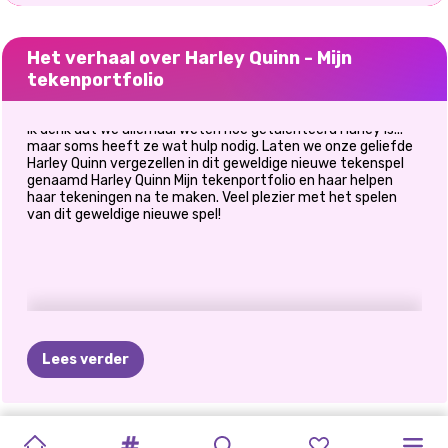
Het verhaal over Harley Quinn - Mijn
tekenportfolio
Ik denk dat we allemaal weten hoe getalenteerd Harley is...
maar soms heeft ze wat hulp nodig. Laten we onze geliefde
Harley Quinn vergezellen in dit geweldige nieuwe tekenspel
genaamd Harley Quinn Mijn tekenportfolio en haar helpen
haar tekeningen na te maken. Veel plezier met het spelen
van dit geweldige nieuwe spel!
Lees verder
GLITTERFEEST
TIKTOK
TIKTOK
ZOMERSE
PRIDE
TIKTOK-
PRINSES
PRINSES
CHINEES
PRINSESSEN
PRINCESS
MIJN