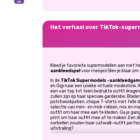
Het verhaal over TikTok-super
Kleed je favoriete supermodellen aan met h
aankleedspel
voor meisjes! Ben je klaar om
In de
TikTok Supermodels
-aankleedgam
en Gigi naar een unieke virtuele modeshow. A
een van top tot teen bedrukte outfit dragen 
zullen zijn op haar speciale garderobe. Blade
patchworkjurken, chique T-shirts met felle d
selectie van mini- en midi-rokken, mix en m
outfit om haar mee aan te kleden. Ga je gan
print om haar outfit mee af te maken. Een d
oorbellen zouden haar catwalk-outfit perfec
uitstraling?
Nu komen we in de roze en paarse dingen. Dit