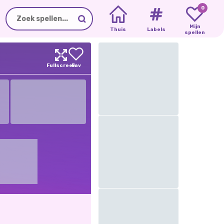
0
Mijn
Thuis
Labels
spellen