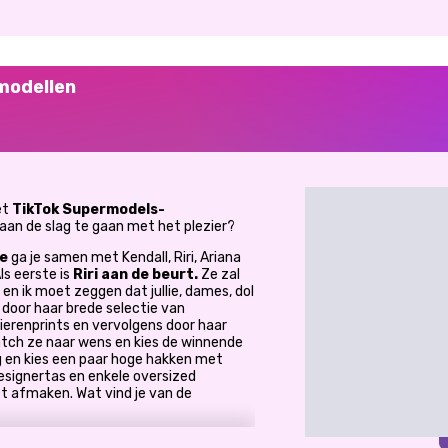
modellen
et
TikTok Supermodels-
 aan de slag te gaan met het plezier?
e
ga je samen met Kendall, Riri, Ariana
ls eerste is
Riri aan de beurt.
Ze zal
en ik moet zeggen dat jullie, dames, dol
r door haar brede selectie van
ierenprints en vervolgens door haar
atch ze naar wens en kies de winnende
g en kies een paar hoge hakken met
esignertas en enkele oversized
t afmaken. Wat vind je van de
 zijn twee van de favoriete kleuren van