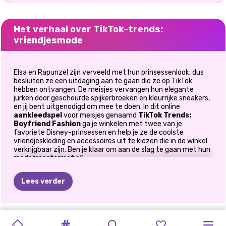
Het verhaal over TikTok-trends:
vriendjesmode
Elsa en Rapunzel zijn verveeld met hun prinsessenlook, dus
besluiten ze een uitdaging aan te gaan die ze op TikTok
hebben ontvangen. De meisjes vervangen hun elegante
jurken door gescheurde spijkerbroeken en kleurrijke sneakers,
en jij bent uitgenodigd om mee te doen. In dit online
aankleedspel
voor meisjes genaamd
TikTok Trends:
Boyfriend Fashion
ga je winkelen met twee van je
favoriete Disney-prinsessen en help je ze de coolste
vriendjeskleding en accessoires uit te kiezen die in de winkel
verkrijgbaar zijn. Ben je klaar om aan de slag te gaan met hun
modetransformatie?
Bij de vriendjestrend draait alles om het dragen van
Lees verder
oversized kleding, en soms gaat het om het discreet
verwijderen van items uit de garderobe van je vriend en deze
opnemen in je coole alledaagse outfits. Stel je lange
sweatshirts voor gecombineerd met coole laarzen, zijn witte
GLITTERFEEST
TIKTOK
TIKTOK
ZOMERSE
PRIDE
TIKTOK-
PRINSES
PRINSES
CHINEES
PRINSESSEN
overhemden omgetoverd tot zomerjurken, de hoodies van je
PRINCESS
MIJN
jongen gecombineerd met je favoriete leggings en zijn coole