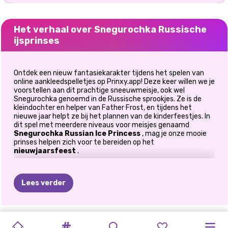
Het verhaal over Snegurochka Russische
ijsprinses
Ontdek een nieuw fantasiekarakter tijdens het spelen van
online aankleedspelletjes op Prinxy.app! Deze keer willen we je
voorstellen aan dit prachtige sneeuwmeisje, ook wel
Snegurochka genoemd in de Russische sprookjes. Ze is de
kleindochter en helper van Father Frost, en tijdens het
nieuwe jaar helpt ze bij het plannen van de kinderfeestjes. In
dit spel met meerdere niveaus voor meisjes genaamd
Snegurochka Russian Ice Princess
, mag je onze mooie
prinses helpen zich voor te bereiden op het
nieuwjaarsfeest
.
Ben je klaar om de eerste taak te ontdekken die ze voor je
heeft voorbereid? Het eerste niveau bevat een
Lees verder
decoratiespel
waar jullie meisjes dol op zullen zijn. Onze
Snegurochka woont in een prachtig huisje in de buurt van het
bos en haar woonkamerraam omlijst perfect het
winterlandschap buiten. Het uitzicht is absoluut
GLITTERFEEST
GLITTERFEEST
MODEDOOS:
K-POP
KIKI'S
CHINEES
SNEGUROCHKA
SNEGUROCHKA
IJZIGE
VILLAIN'S
adembenemend en het enige wat je hoeft te doen is wat
ZUSSEN
HARLEY'S
warmte en gezelligheid in haar woonkamer te brengen!