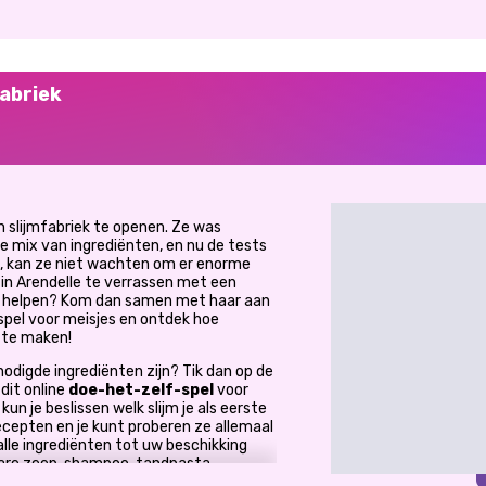
fabriek
 slijmfabriek te openen. Ze was
e mix van ingrediënten, en nu de tests
, kan ze niet wachten om er enorme
in Arendelle te verrassen met een
 haar helpen? Kom dan samen met haar aan
spel voor meisjes en ontdek hoe
m te maken!
enodigde ingrediënten zijn? Tik dan op de
dit online
doe-het-zelf-spel
voor
kun je beslissen welk slijm je als eerste
recepten en je kunt proberen ze allemaal
lle ingrediënten tot uw beschikking
ibare zeep, shampoo, tandpasta,
f voor levensmiddelen en zelfs glitter