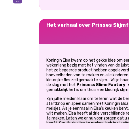
Het verhaal over Prinses Slijm
Koningin Elsa kwam op het gekke idee om een
wekenlang bezig met het vinden van de juist
het zo begeerde product hebben opgeleverd
hoeveelheden van te maken en alle kinderen 
kleurrijke fles zelfgemaakte slijm. . Wil je
de slag met het
Princess Slime Factory-
gemakkelijk het is om thuis een kleurrijk slij
Zijn jullie meiden klaar om te leren wat de b
startknop en speel samen met Koningin Elsa 
meisjes. Als je eenmaal in Elsa's keuken bent, 
wilt maken. Elsa heeft al drie verschillende 
te maken. Laten we er nu voor zorgen dat u a
heeft. Om thuis slijm te maken, heb je vloe
scheerschuim, zuiveringszout, lijm, kleursto