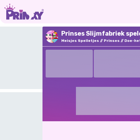
Prinses Slijmfabriek spel
Meisjes Spelletjes
Prinses
Doe-he