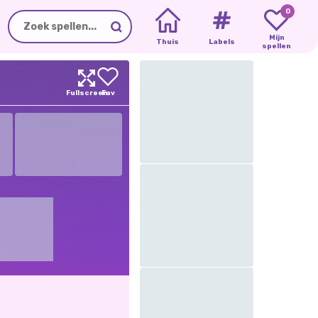
0
Mijn
Thuis
Labels
spellen