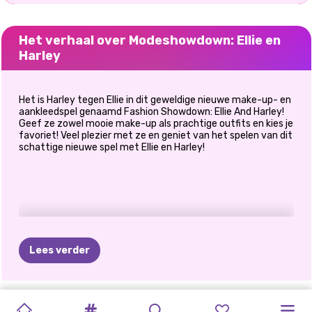
Het verhaal over Modeshowdown: Ellie en
Harley
Het is Harley tegen Ellie in dit geweldige nieuwe make-up- en
aankleedspel genaamd Fashion Showdown: Ellie And Harley!
Geef ze zowel mooie make-up als prachtige outfits en kies je
favoriet! Veel plezier met ze en geniet van het spelen van dit
schattige nieuwe spel met Ellie en Harley!
Lees verder
TIKTOK
ELSA
EN
WAT
IK
KARDASHIANS
HALLOWEEN
PRINSESSEN
POLYNESISCHE
PRINSESSEN
E-
PRINSESSEN
CAVE
TERUG