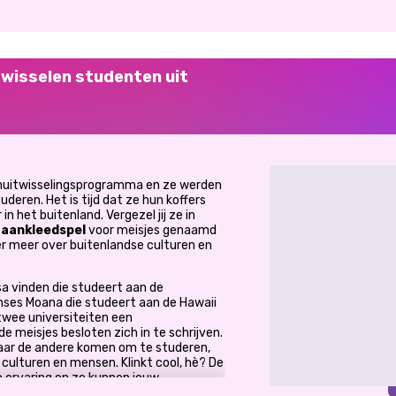
 wisselen studenten uit
nuitwisselingsprogramma en ze werden
uderen. Het is tijd dat ze hun koffers
n het buitenland. Vergezel jij ze in
e
aankleedspel
voor meisjes genaamd
er meer over buitenlandse culturen en
lsa vinden die studeert aan de
inses Moana die studeert aan de Hawaii
twee universiteiten een
 meisjes besloten zich in te schrijven.
aar de andere komen om te studeren,
 culturen en mensen. Klinkt cool, hè? De
 ervaring en ze kunnen jouw
e horen! Ga met ze aan de slag met het