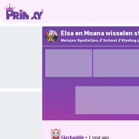
Elsa en Moana wisselen s
Meisjes Spelletjes
School
Kleding