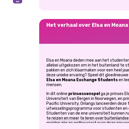
Het verhaal over Elsa en Moana
Elsa en Moana deden mee aan het studente
allebei uitgekozen om in het buitenland te st
pakken en zich klaarmaken voor een heel jaar i
deze unieke ervaring? Speel dit gloednieuw
Elsa en Moana Exchange Students
en le
mensen.
In dit online
prinsessenspel
ga je prinses E
Universiteit van Bergen in Noorwegen, en pr
Pacific University. Onlangs lanceerden deze 
uitwisselingsprogramma voor studenten en de
Studenten van de ene universiteit kunnen n
te reizen en meer te leren over buitenlandse
meiden zijn zo enthousiast over deze nieuwe
deskundige advies goed gebruiken om erbij t