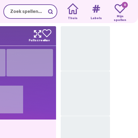
0
Mijn
Thuis
Labels
spellen