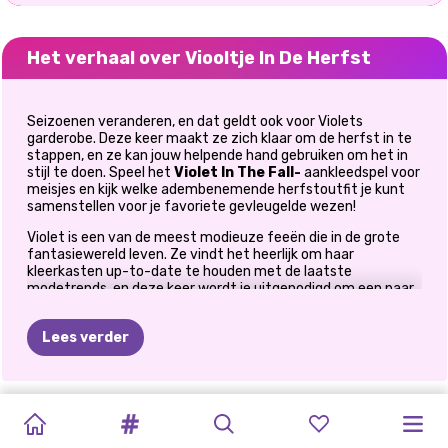
Het verhaal over Viooltje In De Herfst
Seizoenen veranderen, en dat geldt ook voor Violets
garderobe. Deze keer maakt ze zich klaar om de herfst in te
stappen, en ze kan jouw helpende hand gebruiken om het in
stijl te doen. Speel het
Violet In The Fall-
aankleedspel voor
meisjes en kijk welke adembenemende herfstoutfit je kunt
samenstellen voor je favoriete gevleugelde wezen!
Violet is een van de meest modieuze feeën die in de grote
fantasiewereld leven. Ze vindt het heerlijk om haar
kleerkasten up-to-date te houden met de laatste
modetrends, en deze keer wordt je uitgenodigd om een paar
outfits samen te stellen die er geweldig uitzien in de explosie
van koperen, gele en oranje kleuren die de natuurlijke
Lees verder
omgeving waarin ze leeft schilderen . Maar tijdens het
regenseizoen is de echte uitdaging om haar tegelijkertijd
modieus en warm te houden. Dus ben je klaar om haar te
verrassen met je stylingskills?
BFF'S
TIKTOK
BLOOM
VIOOLTJE
HERFST
PIXIES
EN
HET
HELE
ELLIE
ELLA
PRINSESSEN
SISTERS
ELLIE'S
Ga dan aan de slag met dit gloednieuwe sprookjesachtige
GOUDEN
HERFSTMODE
FANTASY
IN
DE
KONINGIN
MAGISCHE
JAAR
aankleedspel
voor meisjes, blader door Violets chique
MODEBLOGGER
RAINY
HERFSTSCHAKELAAR
FALL
STIJL
VAN