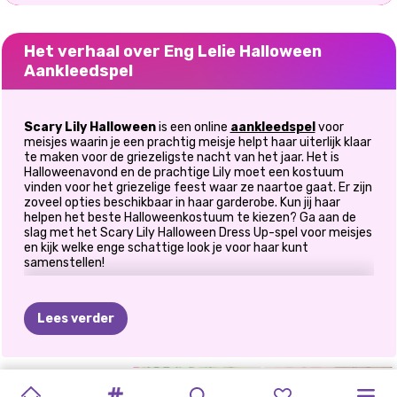
Het verhaal over Eng Lelie Halloween
Aankleedspel
Scary Lily Halloween
is een online
aankleedspel
voor
meisjes waarin je een prachtig meisje helpt haar uiterlijk klaar
te maken voor de griezeligste nacht van het jaar. Het is
Halloweenavond en de prachtige Lily moet een kostuum
vinden voor het griezelige feest waar ze naartoe gaat. Er zijn
zoveel opties beschikbaar in haar garderobe. Kun jij haar
helpen het beste Halloweenkostuum te kiezen? Ga aan de
slag met het Scary Lily Halloween Dress Up-spel voor meisjes
en kijk welke enge schattige look je voor haar kunt
samenstellen!
Hoe speel je het Scary Lily Halloween-
aankleedspel?
Lees verder
Dit aankleedspel voor meisjes met Halloween-thema is een
klassiek poppenmakerspel dat is vernieuwd naar de
behoeften van 2020. Deze keer kun je het Scary Lily
RARE
BFF'S
GEMIDDELDE
GLITTERFEEST
MAKE-
KARDASHIANS
HALLOWEEN
HALLOWEEN-
WITCHY-
PRINSESSEN
MIJN
Halloween Aankleedspel spelen op een computer,