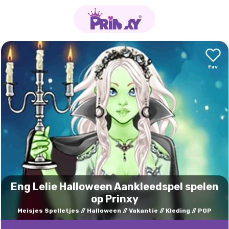
Eng Lelie Halloween Aankleedspel spelen
op Prinxy
Meisjes Spelletjes
Halloween
Vakantie
Kleding
POP