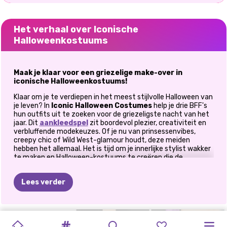
Het verhaal over Iconische
Halloweenkostuums
Maak je klaar voor een griezelige make-over in
iconische Halloweenkostuums!
Klaar om je te verdiepen in het meest stijlvolle Halloween van
je leven? In
Iconic Halloween Costumes
help je drie BFF's
hun outfits uit te zoeken voor de griezeligste nacht van het
jaar. Dit
aankleedspel
zit boordevol plezier, creativiteit en
verbluffende modekeuzes. Of je nu van prinsessenvibes,
creepy chic of Wild West-glamour houdt, deze meiden
hebben het allemaal. Het is tijd om je innerlijke stylist wakker
te maken en Halloween-kostuums te creëren die de
aandacht trekken en misschien zelfs een paar spoken
oproepen. Laten we griezelig, stijlvol en totaal iconisch
Lees verder
worden!
Hoe speel je Iconic Halloween Costumes?
K-POP
VAMPIER
POPCULTUUR
MAKE-
HALLOWEEN-
PUNKROCKFESTIVAL
PRINSESSEN
MIJN
Het ultieme Halloween-aankleedspel