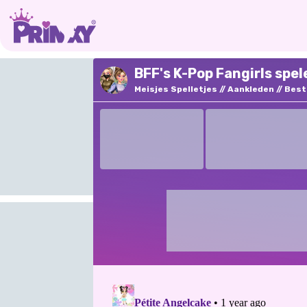
BFF's K-Pop Fangirls spel
Meisjes Spelletjes
Aankleden
Best