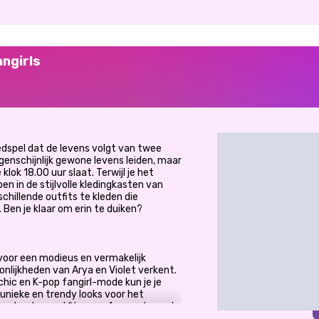
angirls
edspel dat de levens volgt van twee
genschijnlijk gewone levens leiden, maar
lok 18.00 uur slaat. Terwijl je het
pen in de stijlvolle kledingkasten van
hillende outfits te kleden die
. Ben je klaar om erin te duiken?
, voor een modieus en vermakelijk
oonlijkheden van Arya en Violet verkent.
hic en K-pop fangirl-mode kun je je
unieke en trendy looks voor het
nu kantooroutfits voor Arya ontwerpt,
nsembles voor beide meisjes stylet,