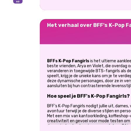
Het verhaal over BFF's K-Pop F
BFFs K-Pop Fangirls
is het ultieme aankle
beste vrienden, Arya en Violet, die overdag o
veranderen in toegewijde BTS-fangirls als de k
speelt, krijg je de unieke kans om je te verdie
deze dynamische personages, door ze in versc
aansluiten bij hun contrasterende levensstijl
Hoe speel je BFF's K-Pop Fangirls?
BFF's K-Pop Fangirls nodigt jullie uit, dames
avontuur terwijl je de diverse stijlen en pers
Met een mix van kantoorkleding, koffieshop-c
creativiteit en gevoel voor mode testen om 
dynamische duo te mixen en matchen. Of je 
barista-looks voor Violet maakt of fangirl-e