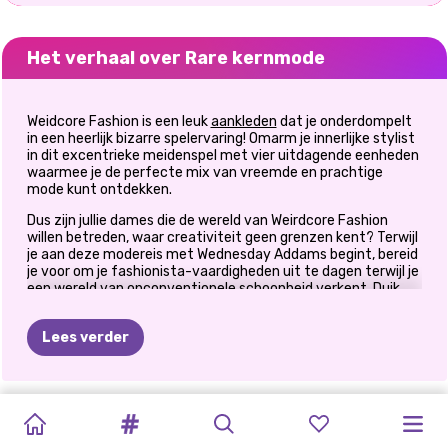
Het verhaal over Rare kernmode
Weidcore Fashion is een leuk
aankleden
dat je onderdompelt
in een heerlijk bizarre spelervaring! Omarm je innerlijke stylist
in dit excentrieke meidenspel met vier uitdagende eenheden
waarmee je de perfecte mix van vreemde en prachtige
mode kunt ontdekken.
Dus zijn jullie dames die de wereld van Weirdcore Fashion
willen betreden, waar creativiteit geen grenzen kent? Terwijl
je aan deze modereis met Wednesday Addams begint, bereid
je voor om je fashionista-vaardigheden uit te dagen terwijl je
een wereld van onconventionele schoonheid verkent. Duik
met een mix van eigenzinnige charme en avant-gardistische
esthetiek in het eerste deel en creëer een make-
Lees verder
upmeesterwerk dat net zo onderscheidend en gedurfd is als
het spel zelf.
Laat je creativiteit de vrije loop in deze eerste make-upunit
TIKTOK-
en creëer een unieke, vreemde, casual make-uplook voor de
WOENSDAG
WOENSDAG
WOENSDAG
TIKTOK
TIKTOK
PRINXY
TIKTOK
TIKTOK
CYBERPUNK
E-
FASHIONISTA'S:
enigmatische Wednesday Addams. Kies voor een gedurfde
TRENDS:
GIRLMODE
ZACHTE
LICHTE
DONKERE
URBAN-
BLOEMENTREN
HUIS
combinatie van dieppaarse iris, glinsterende
VAN
HERFSTMODE
VSCO-
CITY-MODE
TRENDY