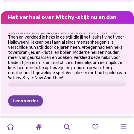
Het verhaal over Witchy-stijl: nu en dan
Speel dit schattige spel genaamd Witchy Style: Now And
Then en verkleed je heks in de stijl die jij het leukst vindt voor
Halloween! Heksen bestaan al sinds mensenheugenis, al
verschilde hun stijl door de jaren heen. Vroeger had een heks
toverdrankjes en kristallen bollen. Moderne heksen houden
meer van geurkaarsen en boeken. Verkleed deze heks voor
beide stijlen en mix en match ze uiteindelijk om een tijdloze
look te creëren. De opties zijn erg mooi en je wordt erg
creatief in dit geweldige spel. Veel plezier met het spelen van
Witchy Style: Now And Then!
Lees verder
MAKE-
MAKE-
HALLOWEEN
KARDASHIANS
HALLOWEEN
PRINSES
WITCHY
HALLOWEEN-
SPOOKY
ZUSTERS
WITCHY-
PRINSESSEN
UPSTUDIO
UPTRENDS
FASHIONISTA
STIJL:
PRINSES
SPOOKACHTIGE
IN
HET
ALL
WHITE
MODERNE
FRIENDS
HALLOWEENFEEST
HALLOWEENFE