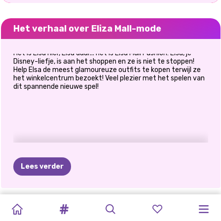
Het verhaal over Eliza Mall-mode
Het is Elsa hier, Elsa daar... het is Elsa Mall Fashion! Elsa, je
Disney-liefje, is aan het shoppen en ze is niet te stoppen!
Help Elsa de meest glamoureuze outfits te kopen terwijl ze
het winkelcentrum bezoekt! Veel plezier met het spelen van
dit spannende nieuwe spel!
Lees verder
TIKTOK
ELSA
EN
WAT
IK
KARDASHIANS
HALLOWEEN
PRINSESSEN
POLYNESISCHE
PRINSESSEN
E-
PRINSESSEN
CAVE
TERUG
GIRLMODE
GIRLS
MOANA
ZOU
SPOOKACHTIGE
IN
HET
DIERENPRINT
PRINCESS
MODEOORLOGEN:
KRINGLOOPWINKEL
GIRLS
NAAR