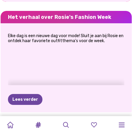
Het verhaal over Rosie's Fashion Week
Elke dag is een nieuwe dag voor mode! Sluit je aan bij Rosie en
ontdek haar favoriete outfitthema's voor de week.
Lees verder
PRINSES
PRINSESSEN
PROTEST
DE
MANIER
BLONDINES
BESTE
PRINSES
BFF:
PRINSESSEN
PRINSESSEN
SCHURKEN
ELIZA
EN
ALL
WHITE
MODEOORLOGEN:
VOOR
VAN
DOEN
HET
STIJLMAAND
HOLLYWOOD
BOHEEMS
KLEDINGRUIL
PATCHWORKJEANS
FASHIONISTA'S
GOLDIE