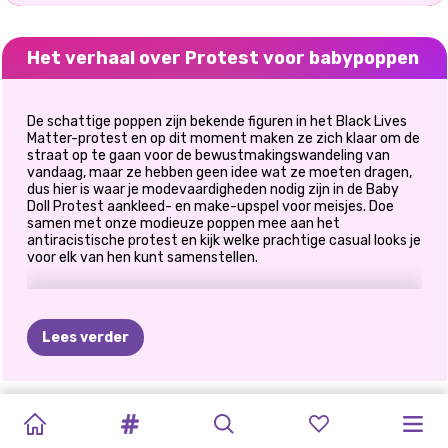
Het verhaal over Protest voor babypoppen
De schattige poppen zijn bekende figuren in het Black Lives
Matter-protest en op dit moment maken ze zich klaar om de
straat op te gaan voor de bewustmakingswandeling van
vandaag, maar ze hebben geen idee wat ze moeten dragen,
dus hier is waar je modevaardigheden nodig zijn in de Baby
Doll Protest aankleed- en make-upspel voor meisjes. Doe
samen met onze modieuze poppen mee aan het
antiracistische protest en kijk welke prachtige casual looks je
voor elk van hen kunt samenstellen.
Lees verder
PRINSES
PRINSESSEN
PROTEST
DE
MANIER
BLONDINES
BESTE
PRINSES
BFF:
PRINSESSEN
PRINSESSEN
SCHURKEN
ELIZA
EN
ALL
WHITE
MODEOORLOGEN:
VOOR
VAN
DOEN
HET
STIJLMAAND
HOLLYWOOD
BOHEEMS
KLEDINGRUIL
PATCHWORKJEANS
FASHIONISTA'S
GOLDIE