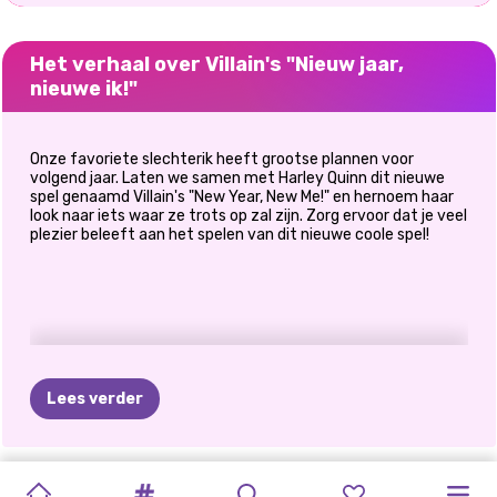
Het verhaal over Villain's "Nieuw jaar,
nieuwe ik!"
Onze favoriete slechterik heeft grootse plannen voor
volgend jaar. Laten we samen met Harley Quinn dit nieuwe
spel genaamd Villain's "New Year, New Me!" en hernoem haar
look naar iets waar ze trots op zal zijn. Zorg ervoor dat je veel
plezier beleeft aan het spelen van dit nieuwe coole spel!
Lees verder
LIEFDE
IN
GLITTERFEEST
GLITTERFEEST
K-POP
K-POP
KIKI'S
PRINSES
HARLEY
CHINEES
VILLAIN'S
ZUSSEN
HARLEY'S