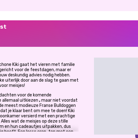
rst
chone Kiki gaat het vieren met familie
ingericht voor de feestdagen, maar er
jouw deskundig advies nodig hebben.
e uiterlijk door aan de slag te gaan met
voor meisjes!
 gedachten voor de komende
e allemaal uitkiezen
,
maar niet voordat
an de meest modieuze Franse Bulldoggen
p dat je klaar bent om mee te doen! Kiki
 woonkamer versierd met een prachtige
 Alles wat de meisjes op deze stille
boom en hun cadeautjes uitpakken, dus
dig heeft. Een losse crop-top met een
gingbroek, een gestreepte jumpsuit of