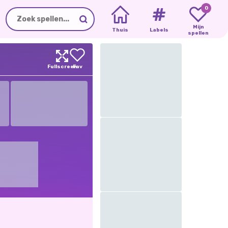
0
Mijn
Thuis
Labels
spellen