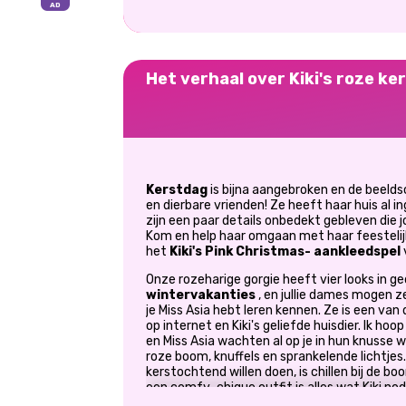
Het verhaal over Kiki's roze ke
Kerstdag
is bijna aangebroken en de beelds
en dierbare vrienden! Ze heeft haar huis al 
zijn een paar details onbedekt gebleven die 
Kom en help haar omgaan met haar feestelijk
het
Kiki's Pink Christmas-
aankleedspel
Onze rozeharige gorgie heeft vier looks in
wintervakanties
, en jullie dames mogen z
je Miss Asia hebt leren kennen. Ze is een v
op internet en Kiki's geliefde huisdier. Ik hoo
en Miss Asia wachten al op je in hun knusse
roze boom, knuffels en sprankelende lichtjes.
kerstochtend willen doen, is chillen bij de 
een comfy-chique outfit is alles wat Kiki no
themaprint in combinatie met een losse jog