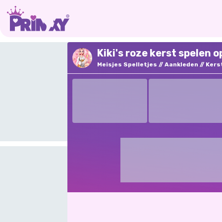
Kiki's roze kerst spelen o
Meisjes Spelletjes
Aankleden
Kers