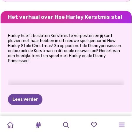
Het verhaal over Hoe Harley Kerstmis stal
Harley heeft besloten Kerstmis te verpesten en jij kunt
plezier met haar hebben in dit nieuwe spel genaamd How
Harley Stole Christmas! Ga op pad met de Disneyprinsessen
en bezoek de Kerstman in dit coole nieuwe spel! Geniet van
een heerlijke kerst en speel met Harley en de Disney
Prinsessen!
Lees verder
MAKE-
ELLIE
GLITTERFEEST
CHINEES
K-POP
PRINSES
KERST
KARDASHIANS
BFF'S
ELLIE
EN
PRINSESSEN
ELLIE
UPTRENDS
KERSTMAKE-
VOOR
HET
NIEUWJAAR
NIEUWJAARSCONCERT
MAGISCHE
PEPERKOEK
DOEN
WINTERVAKANT
BEN:
EEN
TWAALF
KOMT