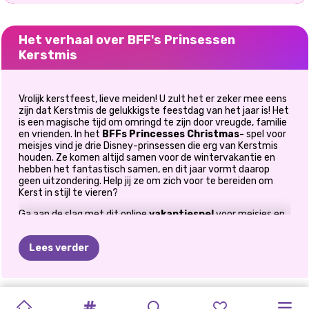
Het verhaal over BFF's Prinsessen
Kerstmis
Vrolijk kerstfeest, lieve meiden! U zult het er zeker mee eens
zijn dat Kerstmis de gelukkigste feestdag van het jaar is! Het
is een magische tijd om omringd te zijn door vreugde, familie
en vrienden. In het
BFFs Princesses Christmas-
spel voor
meisjes vind je drie Disney-prinsessen die erg van Kerstmis
houden. Ze komen altijd samen voor de wintervakantie en
hebben het fantastisch samen, en dit jaar vormt daarop
geen uitzondering. Help jij ze om zich voor te bereiden om
Kerst in stijl te vieren?
Ga aan de slag met dit online
vakantiespel
voor meisjes en
begin hun voorbereiding op de wintervakantie met een
uitdagende decoratietaak. Met nog maar een paar dagen te
Lees verder
gaan tot kerstavond, besloten ze de cadeaus die ze tussen
hen gaan uitwisselen in te pakken, en hier kun je ze helpen.
Zijn jullie dames klaar om deze eerste uitdaging aan te gaan
die ze voor jullie hebben voorbereid? In dit online
ELLIE
LIEFDE
IN
GLITTERFEEST
BEVROREN
BFF'S
KERST
FROZEN
PRINSESSEN
MAAK
JE
ELLIE'S
kerstdecoratiespel
PRINSESSEN
vind je alles wat je nodig hebt om hun
HOE
cadeaus een feestelijke uitstraling te geven. Kies uit een