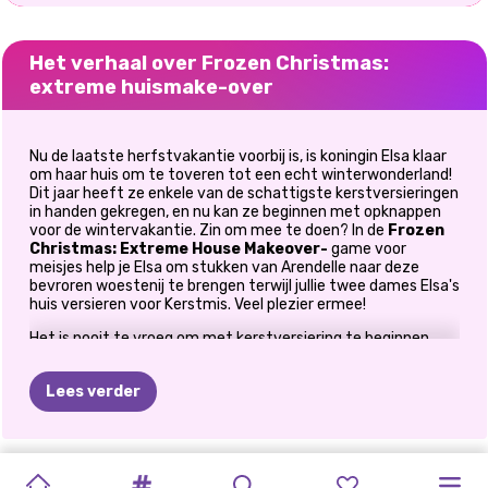
Het verhaal over Frozen Christmas:
extreme huismake-over
Nu de laatste herfstvakantie voorbij is, is koningin Elsa klaar
om haar huis om te toveren tot een echt winterwonderland!
Dit jaar heeft ze enkele van de schattigste kerstversieringen
in handen gekregen, en nu kan ze beginnen met opknappen
voor de wintervakantie. Zin om mee te doen? In de
Frozen
Christmas: Extreme House Makeover-
game voor
meisjes help je Elsa om stukken van Arendelle naar deze
bevroren woestenij te brengen terwijl jullie twee dames Elsa's
huis versieren voor Kerstmis. Veel plezier ermee!
Het is nooit te vroeg om met kerstversiering te beginnen,
vind je ook niet, meiden? Laten we dan aan het werk gaan,
maar niet voordat we koningin Elsa hebben geholpen bij het
Lees verder
kiezen van haar knusse winteroutfit. In Elsa's
wintergarderobe vind je veel knusse truien, minirokjes,
spijkerbroeken en zelfs kleurrijke gebreide jurken om uit te
kiezen. Kleed haar aan in je favoriete winteroutfit en
GLITTERFEEST
MODEDOOS:
MODEDOOS:
BEVROREN
BFF'S
KERST
FROZEN
PRINSESSEN
ELLIE
EN
PRINSESSEN
combineer je selectie vervolgens met een donzige sjaal, met
handschoenen of zelfs met schattige kerstachtige