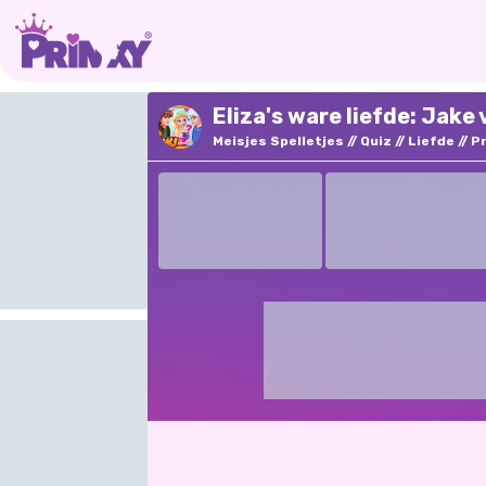
Eliza's ware liefde: Jake
Meisjes Spelletjes
Quiz
Liefde
P