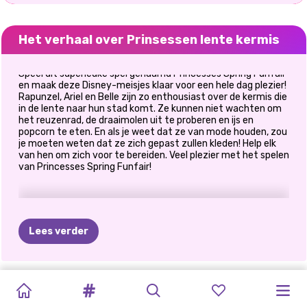
Het verhaal over Prinsessen lente kermis
Speel dit superleuke spel genaamd Princesses Spring Funfair
en maak deze Disney-meisjes klaar voor een hele dag plezier!
Rapunzel, Ariel en Belle zijn zo enthousiast over de kermis die
in de lente naar hun stad komt. Ze kunnen niet wachten om
het reuzenrad, de draaimolen uit te proberen en ijs en
popcorn te eten. En als je weet dat ze van mode houden, zou
je moeten weten dat ze zich gepast zullen kleden! Help elk
van hen om zich voor te bereiden. Veel plezier met het spelen
van Princesses Spring Funfair!
Lees verder
GLAMPING-
TIKTOK
ELSA
EN
MODE-
KARDASHIANS
MEGA
HOPPY'S
PRINSES
HET
HELE
PRINSESSEN
PRINCESS
MEISJES:
REIS
LOOKBOOK
GIRLS
MOANA
SPOOKACHTIGE
DRESSUP-
VERRASSING
KERSENBLOESEM
JAAR
VOORBEREIDINGEN
COLLEGE
NIEUWE