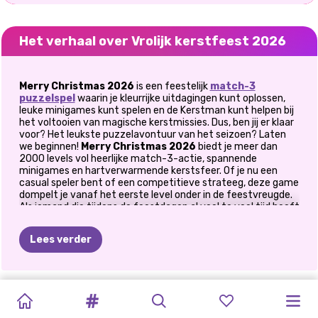
Het verhaal over Vrolijk kerstfeest 2026
Merry Christmas 2026
is een feestelijk
match-3
puzzelspel
waarin je kleurrijke uitdagingen kunt oplossen,
leuke minigames kunt spelen en de Kerstman kunt helpen bij
het voltooien van magische kerstmissies. Dus, ben jij er klaar
voor? Het leukste puzzelavontuur van het seizoen? Laten
we beginnen!
Merry Christmas 2026
biedt je meer dan
2000 levels vol heerlijke match-3-actie, spannende
minigames en hartverwarmende kerstsfeer. Of je nu een
casual speler bent of een competitieve strateeg, deze game
dompelt je vanaf het eerste level onder in de feestvreugde.
Als iemand die tijdens de feestdagen al veel te veel tijd heeft
besteed aan het verpletteren van snoepjes en het op een rij
zetten van edelstenen, was ik aangenaam verrast door hoe
Lees verder
verfrissend deze game aanvoelt. Toen ik voor het eerst een
sneeuwballengevecht-minigame speelde, realiseerde ik me
dat het anders was dan alle match-3-games die ik eerder
had gespeeld. De puzzels zijn niet alleen kleurrijk. Ze zijn slim,
ROBLOX
DOKTER
KERSTSFEER
KERSTHUIS
BFF
DIY
MODEDOOS:
KIKI'S
PRINSES
KARDASHIANS
FROZEN
MAAK
JE
bevredigend en vaak hilarisch. En ja, de dagelijkse beloningen
zorgen ervoor dat inloggen voelt als het openen van een klein
KERST
DARLING
2
SCHOONMAKEN
KERSTKOEKJES
LELIJKE
KERSTDIVA
ROZE
MAGISCHE
DOEN
CHRISTMAS:
KLAAR
cadeautje elke dag.