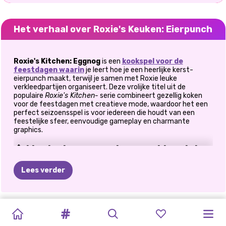
Het verhaal over Roxie's Keuken: Eierpunch
Roxie's Kitchen: Eggnog
is een
kookspel voor de
feestdagen waarin
je leert hoe je een heerlijke kerst-
eierpunch maakt, terwijl je samen met Roxie leuke
verkleedpartijen organiseert. Deze vrolijke titel uit de
populaire
Roxie's Kitchen-
serie combineert gezellig koken
voor de feestdagen met creatieve mode, waardoor het een
perfect seizoensspel is voor iedereen die houdt van een
feestelijke sfeer, eenvoudige gameplay en charmante
graphics.
🎄 Maak stap voor stap een klassieke
kerst-eierpunch
Lees verder
In
Roxie's Kitchen: Eggnog
stap je een warme, feestelijke
keuken binnen waar Roxie je stap voor stap begeleidt bij het
maken van een traditionele kerst-eierpunch. Van het
BABY
KERSTKOK
KERST
CAPYBARA
VROLIJK
BABY
ELLIE
MODEDOOS:
KIKI'S
KARDASHIANS
BFF'S
FROZEN
mengen van ingrediënten tot het perfect koken van de
drank, de game houdt het eenvoudig, interactief en
HAZEL
ONET
KERST
KERSTFEEST
HAZEL
KERSTMAKE-
KERSTDIVA
ROZE
DOEN
WINTERVAKANTIES
CHRISTMAS:
stressvrij. Toen ik de game speelde, voelde het echt alsof ik