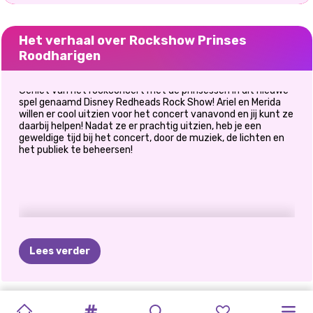
Het verhaal over Rockshow Prinses
Roodharigen
Geniet van het rockconcert met de prinsessen in dit nieuwe
spel genaamd Disney Redheads Rock Show! Ariel en Merida
willen er cool uitzien voor het concert vanavond en jij kunt ze
daarbij helpen! Nadat ze er prachtig uitzien, heb je een
geweldige tijd bij het concert, door de muziek, de lichten en
het publiek te beheersen!
Lees verder
MODE
TIKTOK
ELSA
EN
MODE-
TWINCHELLA-
FESTIVAL
PRINSESSEN:
PRINSESSEN
DE
CUTEZEE
BEROEMDE
PRINSES