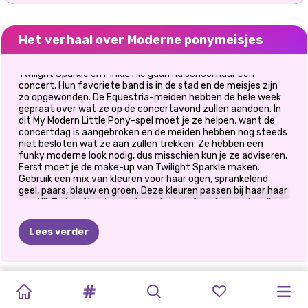
Het verhaal over Moderne ponymeisjes
Twilight Sparkle en Pinkie Pie gaan na school naar een
concert. Hun favoriete band is in de stad en de meisjes zijn
zo opgewonden. De Equestria-meiden hebben de hele week
gepraat over wat ze op de concertavond zullen aandoen. In
dit My Modern Little Pony-spel moet je ze helpen, want de
concertdag is aangebroken en de meiden hebben nog steeds
niet besloten wat ze aan zullen trekken. Ze hebben een
funky moderne look nodig, dus misschien kun je ze adviseren.
Eerst moet je de make-up van Twilight Sparkle maken.
Gebruik een mix van kleuren voor haar ogen, sprankelend
geel, paars, blauw en groen. Deze kleuren passen bij haar haar
en stijl. Ze heeft ook een nieuw funky of punk kapsel nodig.
Wat de outfit betreft, een paarse top gecombineerd met
een kleurrijke rok en een paarse legging zou haar geweldig
Lees verder
staan. Pinkie Pie houdt van nature van roze, dus voor de
make-up kun je kiezen voor een mix van roze, paarse en rode
blitse oogschaduw. Een lang krullend kapsel zou zo goed bij
haar passen en een roze topje gecombineerd met een paarse
GLITTERFEEST
GLAMOUR
MODE
PRINSES
POLYNESISCHE
PRINSES
PRINSES
BFF'S
ELLIE'S
PRINSESSEN
NU
EN
PRINSESSEN
korte broek zou haar geweldig staan. Dankzij jou gaan deze
meiden schitteren op het concert! Veel plezier met het
VOOR
HET
#STRANDLEVEN
VOOR
ALL
WHITE
PRINCESS
EERSTE
LIEFDESFEEST
EENHOORNFEEST
VERRASSINGSV
ACHTERTUINFEEST
DAN:
THEEKRANSJE
spelen van dit kleurrijke My Modern Little Pony-spel!