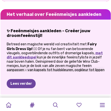
Het verhaal over Feeënmeisjes aankleden
✨ Feeënmeisjes aankleden – Creëer jouw
droomfeeënstijl!
Betreed een magische wereld vol creativiteit met
Fairy
Girls Dress Up!
🧚‍♀️ Of je nu fan bent van betoverende
vleugels, oogverblindende outfits of dromerige kapsels,
met
dit aankleedspel
kun je de innerlijke feeënstyliste in jezelf
naar boven halen. Geïnspireerd door de geliefde Winx Club-
meisjes, kun je de look van alle zeven magische feeën
aanpassen – van kapsels tot huidskleuren, oogkleur tot lippen
– en je eigen prachtige sprookjesfiguren creëren! Klaar om
een sprankelend nieuw feeënuniversum te creëren? Pak dan
je toverstaf (of gewoon je muis!) en ga aan de slag!
Lees verder
✨ Spelkenmerken
Volledig aanpasbaar:
verander de kleding, kapsels,
LIEVEHEERSBEESTJE
GESTIPPELD
WINTERFEE
MARINETTE
MARINETTE
LEUK
PRINSESSEN
MONSTER
MODERNE
ELLIE'S
LIEVEHEERSBEESTJE
MEISJES
huidskleuren, lippen en oogkleuren van elk elfenmeisje.
SCHOONHEIDSSALON
MEISJE
WINTERVAKANTIE:
FREAKY
LIPONTWERP
NAAR
COLLEGE-
PONYMEISJES
POWERPUFF-
MODE
GAAN