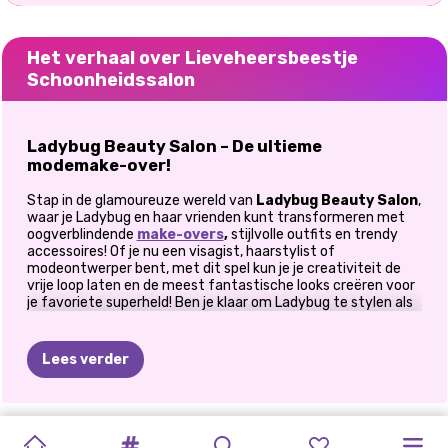
Het verhaal over Lieveheersbeestje
Schoonheidssalon
Ladybug Beauty Salon – De ultieme
modemake-over!
Stap in de glamoureuze wereld van
Ladybug Beauty Salon
,
waar je Ladybug en haar vrienden kunt transformeren met
oogverblindende
make-overs
,
stijlvolle outfits en trendy
accessoires! Of je nu een visagist, haarstylist of
modeontwerper bent, met dit spel kun je je creativiteit de
vrije loop laten en de meest fantastische looks creëren voor
je favoriete superheld! Ben je klaar om Ladybug te stylen als
nooit tevoren? Laten we duiken in de
schoonheidsmagie
!
Stap 1: Glamoureuze make-up en
Lees verder
huidverzorging!
Elke superheld moet er perfect uitzien, zelfs als ze vrij is!
Begin met een ontspannende huidverzorgingsroutine
RUIMTEKERN
GESTIPPELD
PRINSES
MARINETTE
LEUK
SUPERHELD
SUPERHELD
SCHURK
MODERNE
SUPERHELD
LIEVEHEERSBEESTJE
MEISJES
voordat je het volgende aanbrengt: