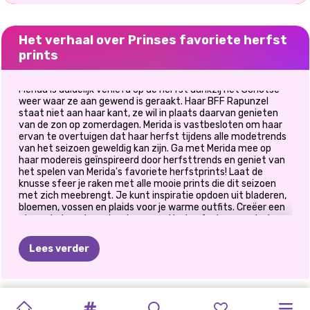
Het verhaal over Prinses favoriete herfst
prints
Merida is duidelijk verliefd op de herfst dankzij het Schotse
weer waar ze aan gewend is geraakt. Haar BFF Rapunzel
staat niet aan haar kant, ze wil in plaats daarvan genieten
van de zon op zomerdagen. Merida is vastbesloten om haar
ervan te overtuigen dat haar herfst tijdens alle modetrends
van het seizoen geweldig kan zijn. Ga met Merida mee op
haar modereis geïnspireerd door herfsttrends en geniet van
het spelen van Merida's favoriete herfstprints! Laat de
knusse sfeer je raken met alle mooie prints die dit seizoen
met zich meebrengt. Je kunt inspiratie opdoen uit bladeren,
bloemen, vossen en plaids voor je warme outfits. Creëer een
stoere jurk met een bordeauxrood jasje of mix grove truien
met een spijkerbroek. Paraplu's zijn een must dit seizoen, dus
zorg ervoor dat je er een toevoegt aan je mooie look. Veel
Lees verder
plezier hier!
GLITTERFEEST
OH
MIJN
BFF'S
PRINSESSEN
BFF'S
KNUFFEL
ZUSSEN
BFF'S
BESTE
ELIZA'S
PRINSES
BLONDINES