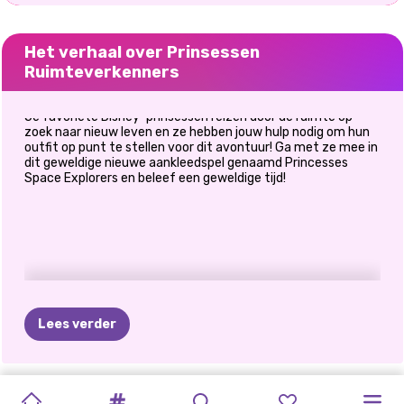
Het verhaal over Prinsessen
Ruimteverkenners
Je favoriete Disney-prinsessen reizen door de ruimte op
zoek naar nieuw leven en ze hebben jouw hulp nodig om hun
outfit op punt te stellen voor dit avontuur! Ga met ze mee in
dit geweldige nieuwe aankleedspel genaamd Princesses
Space Explorers en beleef een geweldige tijd!
Lees verder
TIKTOK
ELSA
EN
WAT
IK
TWINCHELLA-
KNUFFEL
SPOOKY
PRINSES
PRINSES
DECORATE:
ELIZA'S
ZEEMEERMIN
HET