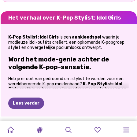
Het verhaal over K-Pop Stylist: Idol Girls
K-Pop Stylist: Idol Girls
is een
aankleedspel
waarin je
modieuze idol-outfits creëert, een opkomende K-popgroep
stylet en onvergetelijke podiumlooks ontwerpt.
Word het mode-genie achter de
volgende K-pop-sensatie.
Heb je er ooit van gedroomd om stylist te worden voor een
wereldberoemde K-pop meidenband?
K-Pop Stylist: Idol
Girls
geeft je de kans om elke modebeslissing te bepalen en
drie getalenteerde artiesten te transformeren in ware
supersterren. Van glamoureuze podiumoutfits tot trendy
Lees verder
alledaagse looks, jouw creativiteit bepaalt het imago van de
groep. Elk kapsel, accessoire, outfit en modedetail draagt bij
aan de unieke identiteit van elke idol. Als je dol bent op K-pop
mode, aankleedspelletjes en creatieve styling, dan is dit spel
HUNTRIX:
RUMI
MIRA
K-POP
ROMANTISCHE
K-POP
K-POP
KOREAANSE
BLACKPINK
K-POP
PRINSESSEN
het perfecte podium voor je fantasie.
SAJA
ZOEY:
HUNTERS
K-POP-
DEMON
DEMON
SCHOONHEIDSSALON:
K-POP
NIEUWJAARSCONCERT
K-POP