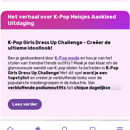
Het verhaal over K-Pop Meisjes Aankleed
Uitdaging
K-Pop Girls Dress Up Challenge – Creëer de
ultieme idoollook!
Ben je geobsedeerd door
K-Pop mode
en hou je van het
stylen van trendsettende outfits? Maak je dan klaar om de
glamoureuze wereld van K-pop idolen te betreden in
K-Pop
Girls Dress Up Challenge
! Met dit spel
word je een
topstylist
en creëer je verbluffende looks voor de
populairste meidengroepen in de industrie. Van
verbluffende podiumoutfits
tot
chique dagelijkse
kleding
, het is aan jou om ervoor te zorgen dat jouw idolen
de show stelen!
Lees verder
Style je idolen als een pro!
In dit
spannende modespel
mag je
K-popsterren
aankleden en opmaken
voor hun grootste evenementen!
BLACKPINK
KLEURBOEK:
K-POP
BEROEMDHEDEN
BFF'S
PRINSESSEN
DE
MANIER
BEROEMDE
BEROEMDE
BEROEMDHEID:
CELEBRITY-
Of ze nu optreden op een
uitverkocht concert
, een
rode