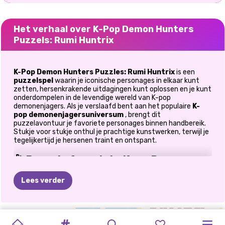
Het verhaal over K-Pop Demon Hunters
Puzzels: Rumi Huntrix
K-Pop Demon Hunters Puzzles: Rumi Huntrix
is een
puzzelspel
waarin je iconische personages in elkaar kunt
zetten, hersenkrakende uitdagingen kunt oplossen en je kunt
onderdompelen in de levendige wereld van K-pop
demonenjagers. Als je verslaafd bent aan het populaire
K-
pop demonenjagersuniversum
, brengt dit
puzzelavontuur je favoriete personages binnen handbereik.
Stukje voor stukje onthul je prachtige kunstwerken, terwijl je
tegelijkertijd je hersenen traint en ontspant.
🎤 Bouw je favoriete Kpop Demon
Hunters opnieuw op
Lees verder
Maak je klaar om je geliefde personages opnieuw te
ontmoeten.
MEISJESKAST:
BBQ-
WOLKUNST
SNACKSOORT
HEXA
Leg puzzels in elkaar met Rumi, Mira en Zoey.
BRAINROT
KLEIN
MAAK
DE
WINTERPUZZEL
EENHOORNS
PRINSES
Complete afbeeldingen van Jinu, Abby, Mystery,