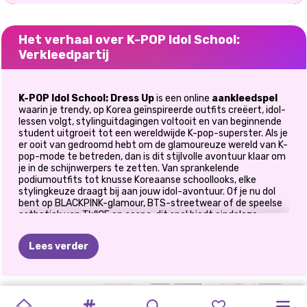
Het verhaal over K-POP Idol School:
Verkleedpartij
K-POP Idol School: Dress Up
is een online
aankleedspel
waarin je trendy, op Korea geïnspireerde outfits creëert, idol-
lessen volgt, stylinguitdagingen voltooit en van beginnende
student uitgroeit tot een wereldwijde K-pop-superster. Als je
er ooit van gedroomd hebt om de glamoureuze wereld van K-
pop-mode te betreden, dan is dit stijlvolle avontuur klaar om
je in de schijnwerpers te zetten. Van sprankelende
podiumoutfits tot knusse Koreaanse schoollooks, elke
stylingkeuze draagt bij aan jouw idol-avontuur. Of je nu dol
bent op BLACKPINK-glamour, BTS-streetwear of de speelse
esthetiek van TWICE en aespa, dit spel biedt eindeloze
mode-inspiratie.
Lees verder
🌟 Word het ultieme K-Pop mode-
icoon
K-POP
RUMI
BTS
K-POP
KLEURBOEK:
BLACKPINK
K-POP
BLACKPINK
K-POP
PRINSESSEN
Je carrière als idool begint op de modeacademie.