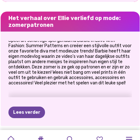
Het verhaal over Ellie verliefd op mode:
zomerpatronen
Speel dit schattige spel genaamd Barbie In Love With
Fashion: Summer Patterns en creëer een stijlvolle outfit voor
onze favoriete diva met modieuze trends! Barbie heeft haar
eigen modevlog waarin ze video's van haar dagelijkse outfits
plaatst om andere meisjes te inspireren hun eigen stijl te
ontdekken. Deze zomer is ze gek op patronen en er zijn er zo
veel om uit te kiezen! Wees niet bang om veel prints in één
outfit te gebruiken en gebruik accessoires, accessoires en
accessoires! Veel plezier met het spelen van dit leuke spel!
Lees verder
GLAMOUR
STRAWBERELLA
TIKTOK
ZOMERSE
MARINETTE
SUPERHELD
ZOMERSE
ELIZA
EN
PRINSESSEN
BOHO
ANNIE
EN
HET
HELE