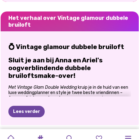
Het verhaal over Vintage glamour dubbele
bruiloft
💍 Vintage glamour dubbele bruiloft
Sluit je aan bij Anna en Ariel's
oogverblindende dubbele
bruiloftsmake-over!
Met Vintage Glam Double Wedding
kruip je in de huid van een
luxe weddingplanner en style je twee beste vriendinnen –
Anna en Ariel – voor hun glamoureuze ceremonie aan zee.
Speel dit betoverende
huwelijksspel
en help de
Disneyprinsessen stralen op hun grote dag!
Lees verder
👗 Verkleedplezier voor twee
Vintage trouwjurken
in pasteltinten, pailletten en
ARIANA
INSTA-
TIANA'S
MIJN
MIJN
PRINSESSENHU
BRIDEZILLA
KAPSALON
ELLIE
ELLIE
EN
NU
EN
BFFS
art-decostijlen geïnspireerd op
The Great Gatsby