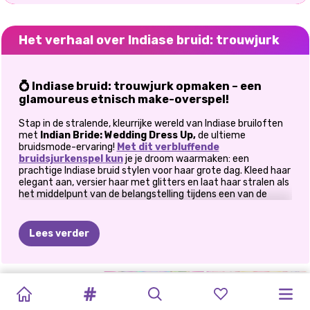
Het verhaal over Indiase bruid: trouwjurk
💍 Indiase bruid: trouwjurk opmaken – een
glamoureus etnisch make-overspel!
Stap in de stralende, kleurrijke wereld van Indiase bruiloften
met
Indian Bride: Wedding Dress Up,
de ultieme
bruidsmode-ervaring!
Met dit verbluffende
bruidsjurkenspel
kun
je je droom waarmaken: een
prachtige Indiase bruid stylen voor haar grote dag. Kleed haar
elegant aan, versier haar met glitters en laat haar stralen als
het middelpunt van de belangstelling tijdens een van de
meest uitgebreide feesten ter wereld.
👰 Kleed de bruid in koninklijke traditie
Lees verder
Jouw missie? Transformeer een blozende bruid in een
koninklijke bruidsdiva. Kies uit een schitterende collectie
traditionele sari's, lehenga's en sherwani's voor de bruidegom.
ELLIE'S
DARK
BRUILOFTSSTY
ASOKA
BRUILOFTSSTRIJD:
MIJN
PRINSESSENHUWELIJKSDRAMA
PRINSES
NU
EN
ELIZA'S
ELLIE
EN
Of het nu gaat om rijke rode tinten, luxueuze gouden tinten
of diepe juweeltinten, elke look straalt culturele glamour uit.
RECEPT:
ACADEMIA-
AANKLEEDSPEL
MAKE-UP
KLASSIEK
PERFECTE
BRUILOFT
DAN:
ELLIE
WONDERLANDHUWELIJK
ELIZA