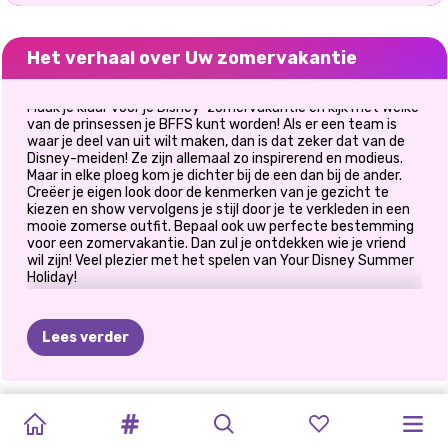
Het verhaal over Uw zomervakantie
Maak je klaar voor je Disney-zomervakantie en kijk met welke
van de prinsessen je BFFS kunt worden! Als er een team is
waar je deel van uit wilt maken, dan is dat zeker dat van de
Disney-meiden! Ze zijn allemaal zo inspirerend en modieus.
Maar in elke ploeg kom je dichter bij de een dan bij de ander.
Creëer je eigen look door de kenmerken van je gezicht te
kiezen en show vervolgens je stijl door je te verkleden in een
mooie zomerse outfit. Bepaal ook uw perfecte bestemming
voor een zomervakantie. Dan zul je ontdekken wie je vriend
wil zijn! Veel plezier met het spelen van Your Disney Summer
Holiday!
Lees verder
GLAMOUR
STRAWBERELLA
TIKTOK
ZOMERSE
MARINETTE
SUPERHELD
ZOMERSE
ELIZA
EN
PRINSESSEN
BOHO
ANNIE
EN
HET
HELE
#STRANDLEVEN
BLOEMENTREN
ESTHETIEK
WINTERVAKANTIE:
VIOLET
VIERING
BLONDIE
ZOMER
SUMMER
ELIZA
JAAR