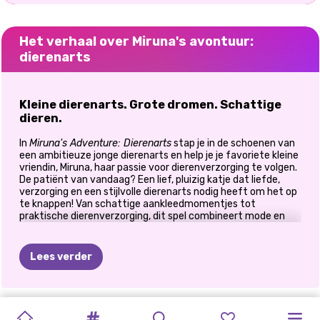
Het verhaal over Miruna's avontuur:
dierenarts
Kleine dierenarts. Grote dromen. Schattige
dieren.
In
Miruna's Adventure: Dierenarts
stap je in de schoenen van
een ambitieuze jonge dierenarts en help je je favoriete kleine
vriendin, Miruna, haar passie voor dierenverzorging te volgen.
De patiënt van vandaag? Een lief, pluizig katje dat liefde,
verzorging en een stijlvolle dierenarts nodig heeft om het op
te knappen! Van schattige aankleedmomentjes tot
praktische dierenverzorging, dit spel combineert mode en
medeleven op de schattigste manier. Het is perfect voor
kinderen die van dieren houden,
aankleedspelletjes spelen
of ervan dromen zelf dierenarts te worden!
Lees verder
🐾 Help Miruna een echte dierenarts te worden
Miruna droomde er altijd al van om dierenarts te worden, en
CAT
MUKBANG
PONYMEISJES
TIKTOK
ELSA
EN
WAT
IK
VERRASSING
NEON
TWINCHELLA-
EENHOORNS
DIERENTUINBAZEN
ELLIE
EN
nu is het jouw beurt om haar de kneepjes van het vak te