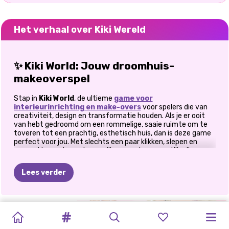
Het verhaal over Kiki Wereld
✨ Kiki World: Jouw droomhuis-
makeoverspel
Stap in
Kiki World
, de ultieme
game voor
interieurinrichting en make-overs
voor spelers die van
creativiteit, design en transformatie houden. Als je er ooit
van hebt gedroomd om een rommelige, saaie ruimte om te
toveren tot een prachtig, esthetisch huis, dan is deze game
perfect voor jou. Met slechts een paar klikken, slepen en
neerzetten ontwerp je gezellige woonkamers, stijlvolle
slaapkamers en levendige keukens die jouw persoonlijke stijl
weerspiegelen. In tegenstelling tot gewone decoratiegames
Lees verder
neemt
Kiki World
je mee in de spannende wereld van
interieurontwerp
, waar je creativiteit de boventoon voert.
Van het weggooien van afval en het verwijderen van oude
meubels tot het uitkiezen van chique nieuwe items en het
WISKUNDETUINEN
MIJN
TOCA
LIFE
AVATAR
TB
LOTTA
DE
CHINEES
WOONDECORATI
DECORATE:
prachtig rangschikken ervan, elke keuze is aan jou.
STICKERKAMER
HOME:
WORLD:
WERELD
OTTERREDDING
NIEUWJAAR
JUNGLE
ONTWERPKAMPIOENEN