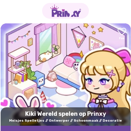
Kiki Wereld spelen op Prinxy
Meisjes Spelletjes
Ontwerper
Schoonmaak
Decoratie