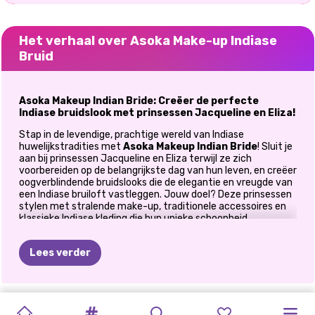
Het verhaal over Asoka Make-up Indiase
Bruid
Asoka Makeup Indian Bride: Creëer de perfecte
Indiase bruidslook met prinsessen Jacqueline en Eliza!
Stap in de levendige, prachtige wereld van Indiase
huwelijkstradities met
Asoka Makeup Indian Bride
! Sluit je
aan bij prinsessen Jacqueline en Eliza terwijl ze zich
voorbereiden op de belangrijkste dag van hun leven, en creëer
oogverblindende bruidslooks die de elegantie en vreugde van
een Indiase bruiloft vastleggen. Jouw doel? Deze prinsessen
stylen met stralende make-up, traditionele accessoires en
klassieke Indiase kleding die hun unieke schoonheid
benadrukt. Met dit interactieve
spel met een
huwelijksthema
kun je de artisticiteit achter Indiase
Lees verder
bruidsmode ontdekken, van felle oogschaduw en gloeiende
blush tot ingewikkelde sieraden die liefde en voorspoed
symboliseren.
DARK
VALENTIJNSDAG
ARIANA
TROUWJURK
VINTAGE
MIJN
ELIZA'S
TROUWDAGDRAMA
BRIDEZILLA
Hoe speel je Asoka Makeup Indian Bride
ELLIE
EN
NU
EN
BFFS