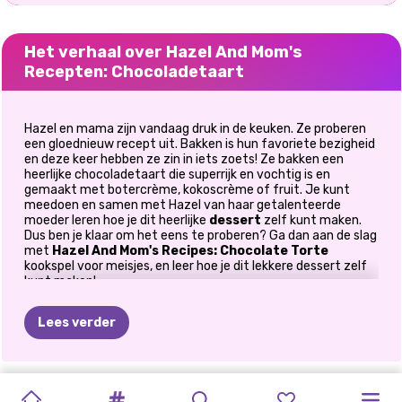
Het verhaal over Hazel And Mom's
Recepten: Chocoladetaart
Hazel en mama zijn vandaag druk in de keuken. Ze proberen
een gloednieuw recept uit. Bakken is hun favoriete bezigheid
en deze keer hebben ze zin in iets zoets! Ze bakken een
heerlijke chocoladetaart die superrijk en vochtig is en
gemaakt met botercrème, kokoscrème of fruit. Je kunt
meedoen en samen met Hazel van haar getalenteerde
moeder leren hoe je dit heerlijke
dessert
zelf kunt maken.
Dus ben je klaar om het eens te proberen? Ga dan aan de slag
met
Hazel And Mom's Recipes: Chocolate Torte
kookspel voor meisjes, en leer hoe je dit lekkere dessert zelf
kunt maken!
Bovenal moeten jij en Hazel alle benodigde ingrediënten
Lees verder
vinden. Hazels moeder heeft de lijst opgesteld met alles wat
ze nodig heeft, dus je hoeft alleen maar door alle
keukenkastjes en de koelkast te kijken en ze allemaal te zien.
Kun jij ze allemaal vinden voordat de tijd om is? Als je alles
HAZEL
HAZEL
PRINSES
HAZEL
HALLO
KOKEN
IN
CAKE
POP
hebt voorbereid, kun je aan de slag met de baksessie. Houd er
rekening mee dat er vier hoofdfasen zijn die je moet