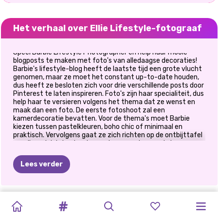
Het verhaal over Ellie Lifestyle-fotograaf
Speel Barbie Lifestyle Photographer en help haar mooie
blogposts te maken met foto's van alledaagse decoraties!
Barbie's lifestyle-blog heeft de laatste tijd een grote vlucht
genomen, maar ze moet het constant up-to-date houden,
dus heeft ze besloten zich voor drie verschillende posts door
Pinterest te laten inspireren. Foto's zijn haar specialiteit, dus
help haar te versieren volgens het thema dat ze wenst en
maak dan een foto. De eerste fotoshoot zal een
kamerdecoratie bevatten. Voor de thema's moet Barbie
kiezen tussen pastelkleuren, boho chic of minimaal en
praktisch. Vervolgens gaat ze zich richten op de ontbijttafel
en wil ze zich laten inspireren door zowel gezond als
veganistisch. Tot slot is er geen lifestyleblog zonder een
outfit van de dag. Haar thema kan een cocktailparty zijn, een
Lees verder
casual look voor een zomerse dag of een romantische outfit
voor de eerste date. Veel plezier met het spelen van ons
schattige spel!
GLAMOUR
STRAWBERELLA
TIKTOK
ZOMERSE
MARINETTE
SUPERHELD
ZOMERSE
ELIZA
EN
PRINSESSEN
BOHO
ANNIE
EN
HET
HELE
#STRANDLEVEN
BLOEMENTREN
ESTHETIEK
WINTERVAKANTIE:
VIOLET
VIERING
BLONDIE
ZOMER
SUMMER
ELIZA
JAAR