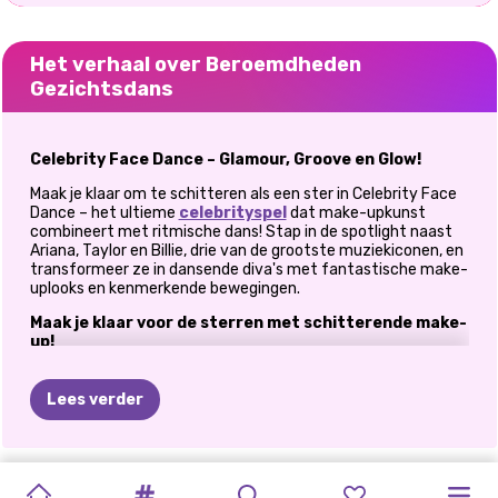
Het verhaal over Beroemdheden
Gezichtsdans
Celebrity Face Dance – Glamour, Groove en Glow!
Maak je klaar om te schitteren als een ster in Celebrity Face
Dance – het ultieme
celebrityspel
dat make-upkunst
combineert met ritmische dans! Stap in de spotlight naast
Ariana, Taylor en Billie, drie van de grootste muziekiconen, en
transformeer ze in dansende diva's met fantastische make-
uplooks en kenmerkende bewegingen.
Maak je klaar voor de sterren met schitterende make-
up!
Voordat je de dansvloer op gaat, moet je ervoor zorgen dat je
gekozen beroemdheid er klaar voor is voor de rode loper! Als
Lees verder
hun persoonlijke visagist is het jouw taak om een look te
creëren die hun schoonheid benadrukt en hun on-stage
persona aanvult.
STIJLICONEN:
BLACK
BLACKPINK
MIDDELBARE
BADDIE
ARIANA
MODE-
RIVALITEIT
DE
MANIER
FASHIONISTA'S
BEROEMDHEID:
HET
HELE
Kies je beroemdheid
– Wordt het de gedurfde Ariana, de